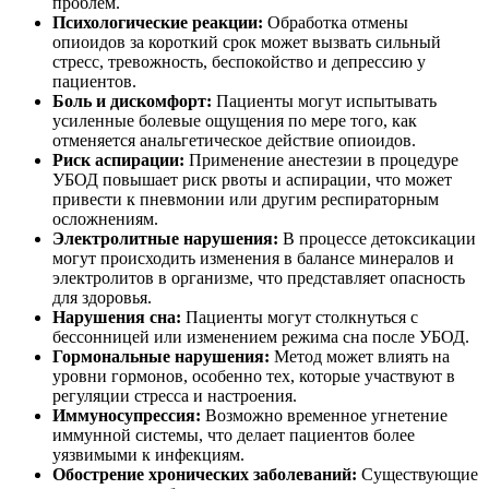
проблем.
Психологические реакции:
Обработка отмены
опиоидов за короткий срок может вызвать сильный
стресс, тревожность, беспокойство и депрессию у
пациентов.
Боль и дискомфорт:
Пациенты могут испытывать
усиленные болевые ощущения по мере того, как
отменяется анальгетическое действие опиоидов.
Риск аспирации:
Применение анестезии в процедуре
УБОД повышает риск рвоты и аспирации, что может
привести к пневмонии или другим респираторным
осложнениям.
Электролитные нарушения:
В процессе детоксикации
могут происходить изменения в балансе минералов и
электролитов в организме, что представляет опасность
для здоровья.
Нарушения сна:
Пациенты могут столкнуться с
бессонницей или изменением режима сна после УБОД.
Гормональные нарушения:
Метод может влиять на
уровни гормонов, особенно тех, которые участвуют в
регуляции стресса и настроения.
Иммуносупрессия:
Возможно временное угнетение
иммунной системы, что делает пациентов более
уязвимыми к инфекциям.
Обострение хронических заболеваний:
Существующие