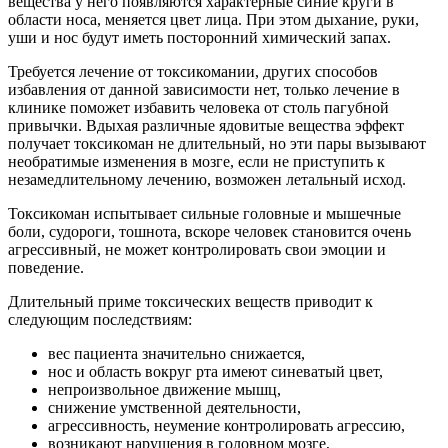
вещества у него появляются характерные синие круги в
области носа, меняется цвет лица. При этом дыхание, руки,
уши и нос будут иметь посторонний химический запах.
Требуется лечение от токсикомании, других способов
избавления от данной зависимости нет, только лечение в
клинике поможет избавить человека от столь пагубной
привычки. Вдыхая различные ядовитые вещества эффект
получает токсикоман не длительный, но эти пары вызывают
необратимые изменения в мозге, если не приступить к
незамедлительному лечению, возможен летальный исход.
Токсикоман испытывает сильные головные и мышечные
боли, судороги, тошнота, вскоре человек становится очень
агрессивный, не может контролировать свои эмоции и
поведение.
Длительный приме токсических веществ приводит к
следующим последствиям:
вес пациента значительно снижается,
нос и область вокруг рта имеют синеватый цвет,
непроизвольное движение мышц,
снижение умственной деятельности,
агрессивность, неумение контролировать агрессию,
возникают нарушения в головном мозге,