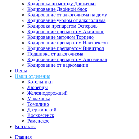
Кодировка по методу Довженко
Кодирование Двойной блок
Кодирование от алкоголизма на дому
Кодирование уколом от алкоголизма
Кодировка препаратом Эспераль
Кодирование препаратом Аквилонг
Кодирование методом Торпедо
Кодирование препаратом Налтрексон
Кодирование препаратом Вивитрол
Подшивка от алкоголизма
Кодирование препаратом Алгоминал
Кодирование от наркомании
Цены
Наши отделения
Котельники
Люберцы
Железнодорожный
Малаховка
Томилино
Дзержинский
Воскресенск
Раменское
Контакты
Главная