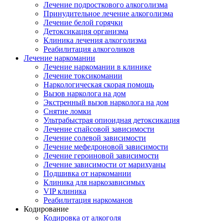
Лечение подросткового алкоголизма
Принудительное лечение алкоголизма
Лечение белой горячки
Детоксикация организма
Клиника лечения алкоголизма
Реабилитация алкоголиков
Лечение наркомании
Лечение наркомании в клинике
Лечение токсикомании
Наркологическая скорая помощь
Вызов нарколога на дом
Экстренный вызов нарколога на дом
Снятие ломки
Ультрабыстрая опиоидная детоксикация
Лечение спайсовой зависимости
Лечение солевой зависимости
Лечение мефедроновой зависимости
Лечение героиновой зависимости
Лечение зависимости от марихуаны
Подшивка от наркомании
Клиника для наркозависимых
VIP клиника
Реабилитация наркоманов
Кодирование
Кодировка от алкоголя