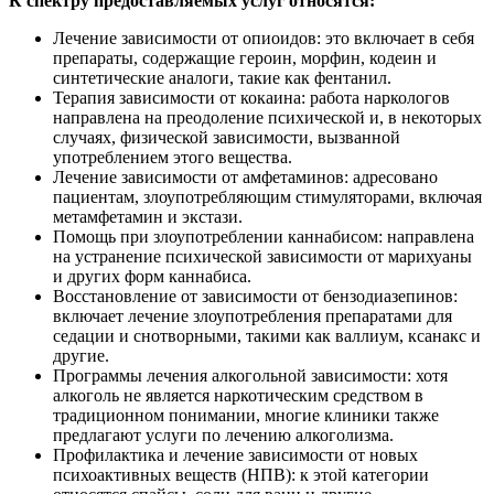
К спектру предоставляемых услуг относятся:
Лечение зависимости от опиоидов: это включает в себя
препараты, содержащие героин, морфин, кодеин и
синтетические аналоги, такие как фентанил.
Терапия зависимости от кокаина: работа наркологов
направлена на преодоление психической и, в некоторых
случаях, физической зависимости, вызванной
употреблением этого вещества.
Лечение зависимости от амфетаминов: адресовано
пациентам, злоупотребляющим стимуляторами, включая
метамфетамин и экстази.
Помощь при злоупотреблении каннабисом: направлена
на устранение психической зависимости от марихуаны
и других форм каннабиса.
Восстановление от зависимости от бензодиазепинов:
включает лечение злоупотребления препаратами для
седации и снотворными, такими как валлиум, ксанакс и
другие.
Программы лечения алкогольной зависимости: хотя
алкоголь не является наркотическим средством в
традиционном понимании, многие клиники также
предлагают услуги по лечению алкоголизма.
Профилактика и лечение зависимости от новых
психоактивных веществ (НПВ): к этой категории