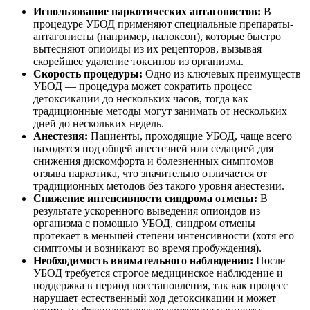
Использование наркотических антагонистов:
В
процедуре УБОД применяют специальные препараты-
антагонисты (например, налоксон), которые быстро
вытесняют опиоиды из их рецепторов, вызывая
скорейшее удаление токсинов из организма.
Скорость процедуры:
Одно из ключевых преимуществ
УБОД — процедура может сократить процесс
детоксикации до нескольких часов, тогда как
традиционные методы могут занимать от нескольких
дней до нескольких недель.
Анестезия:
Пациенты, проходящие УБОД, чаще всего
находятся под общей анестезией или седацией для
снижения дискомфорта и болезненных симптомов
отзыва наркотика, что значительно отличается от
традиционных методов без такого уровня анестезии.
Снижение интенсивности синдрома отмены:
В
результате ускоренного выведения опиоидов из
организма с помощью УБОД, синдром отмены
протекает в меньшей степени интенсивности (хотя его
симптомы и возникают во время пробуждения).
Необходимость внимательного наблюдения:
После
УБОД требуется строгое медицинское наблюдение и
поддержка в период восстановления, так как процесс
нарушает естественный ход детоксикации и может