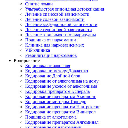
Снятие ломки
Ультрабыстрая опиоидная детоксикация
Лечение спайсовой зависимости
Лечение солевой зависимости
Лечение мефедроновой зависимости
Лечение героиновой зависимости
Лечение зависимости от марихуаны
Подшивка от наркомании
Клиника для наркозависимых
VIP клиника
Реабилитация наркоманов
Кодирование
Кодировка от алкоголя
Кодировка по методу Довженко
Кодирование Двойной блок
Кодирование от алкоголизма на дому
Кодирование уколом от алкоголизма
Кодировка препаратом Эспераль
Кодирование препаратом Аквилонг
Кодирование методом Торпедо
Кодирование препаратом Налтрексон
Кодирование препаратом Вивитрол
Подшивка от алкоголизма
Кодирование препаратом Алгоминал
Кодирование от наркомании